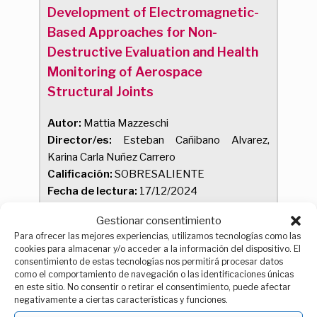
Development of Electromagnetic-
Based Approaches for Non-
Destructive Evaluation and Health
Monitoring of Aerospace
Structural Joints
Autor:
Mattia Mazzeschi
Director/es:
Esteban Cañibano Alvarez,
Karina Carla Nuñez Carrero
Calificación:
SOBRESALIENTE
Fecha de lectura:
17/12/2024
Tesis por compendio de publicaciones
Gestionar consentimiento
Mención de doctorado internacional
Para ofrecer las mejores experiencias, utilizamos tecnologías como las
cookies para almacenar y/o acceder a la información del dispositivo. El
consentimiento de estas tecnologías nos permitirá procesar datos
como el comportamiento de navegación o las identificaciones únicas
Propuesta metodológica para la
en este sitio. No consentir o retirar el consentimiento, puede afectar
negativamente a ciertas características y funciones.
optimización multi-criterio del