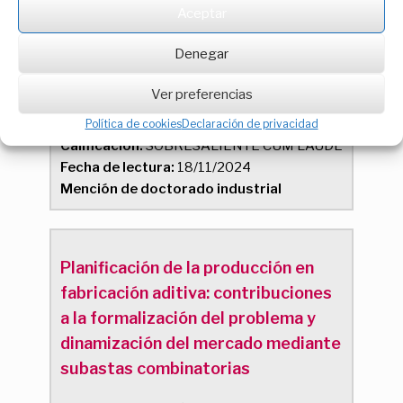
diseño de productos plásticos en
Aceptar
entornos de alta competitividad y
Denegar
sostenibilidad.
Ver preferencias
Autor:
Víctor Julio Romero Redondo
Director/es:
Alberto Sanchez Lite
Política de cookies
Declaración de privacidad
Calificación:
SOBRESALIENTE CUM LAUDE
Fecha de lectura:
18/11/2024
Mención de doctorado industrial
Planificación de la producción en
fabricación aditiva: contribuciones
a la formalización del problema y
dinamización del mercado mediante
subastas combinatorias