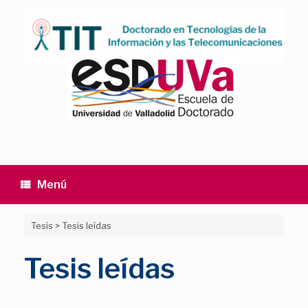
Saltar
al
contenido
Menú
Tesis
>
Tesis leídas
Tesis leídas