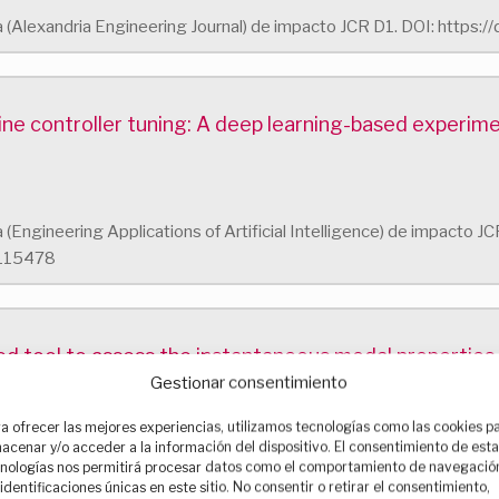
ica (Alexandria Engineering Journal) de impacto JCR D1. DOI: https:
line controller tuning: A deep learning-based experim
ca (Engineering Applications of Artificial Intelligence) de impacto J
.115478
d tool to assess the instantaneous modal properties
Gestionar consentimiento
a ofrecer las mejores experiencias, utilizamos tecnologías como las cookies p
acenar y/o acceder a la información del dispositivo. El consentimiento de est
Sciences, de índice de impacto Q2, sobre el trabajo desarrollado en 
nologías nos permitirá procesar datos como el comportamiento de navegació
 identificaciones únicas en este sitio. No consentir o retirar el consentimiento,