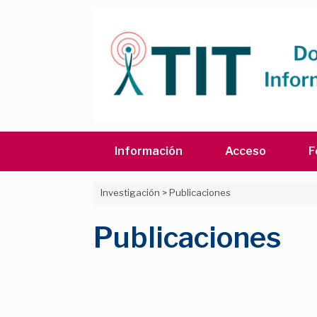
Saltar
al
contenido
Información
Acceso
F
Investigación
>
Publicaciones
Publicaciones