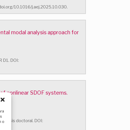
//doi.org/10.1016/j.aej.2025.10.030.
ental modal analysis approach for
CR D1. DOI:
 of nonlinear SDOF systems.
ara
as
la tesis doctoral. DOI:
n o