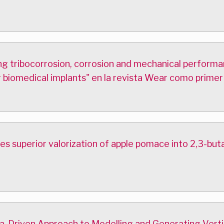
izing tribocorrosion, corrosion and mechanical perfo
r biomedical implants" en la revista Wear como primer
s superior valorization of apple pomace into 2,3-buta
a-Driven Approach to Modelling and Generating Verti