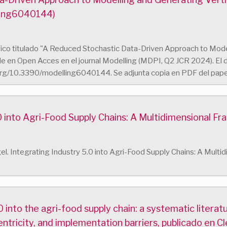
ling6040144)
tífico titulado "A Reduced Stochastic Data-Driven Approach to Mod
e en Open Acces en el journal Modelling (MDPI, Q2 JCR 2024). El do
oi.org/10.3390/modelling6040144. Se adjunta copia en PDF del pape
0 into Agri-Food Supply Chains: A Multidimensional F
Ángel. Integrating Industry 5.0 into Agri-Food Supply Chains: A Mul
0 into the agri-food supply chain: a systematic literat
centricity, and implementation barriers, publicado en C