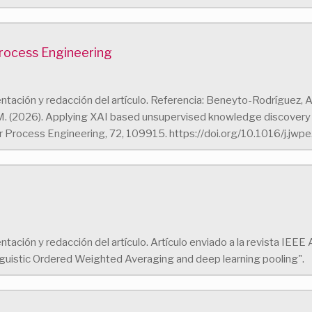
Process Engineering
tación y redacción del artículo. Referencia: Beneyto-Rodríguez, A.,
J. M. (2026). Applying XAI based unsupervised knowledge discovery
Process Engineering, 72, 109915. https://doi.org/10.1016/j.jw
ción y redacción del artículo. Artículo enviado a la revista IEEE Ac
guistic Ordered Weighted Averaging and deep learning pooling".