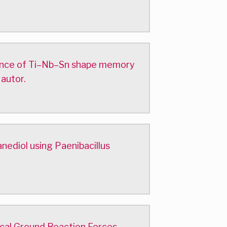
rmance of Ti–Nb–Sn shape memory
 autor.
nediol using Paenibacillus
cal Ground Reaction Forces