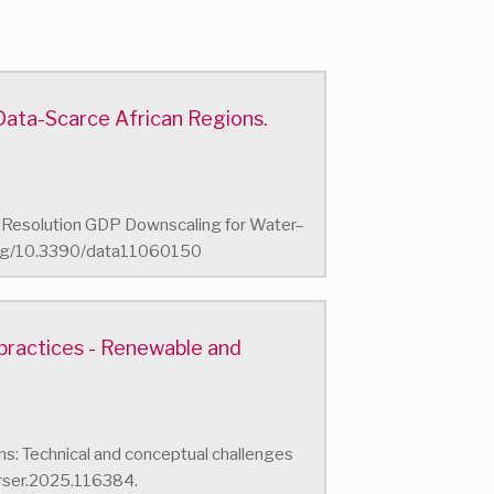
Data-Scarce African Regions.
h-Resolution GDP Downscaling for Water–
i.org/10.3390/data11060150
 practices - Renewable and
ions: Technical and conceptual challenges
.rser.2025.116384.