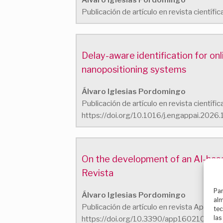
Publicación de artículo en revista científ
Delay-aware identification for on
nanopositioning systems
Álvaro Iglesias Pordomingo
Publicación de artículo en revista científi
https://doi.org/10.1016/j.engappai.2026
On the development of an AI-base
Revista
Par
Álvaro Iglesias Pordomingo
alm
Publicación de artículo en revista Applied 
tec
las
https://doi.org/10.3390/app16021070