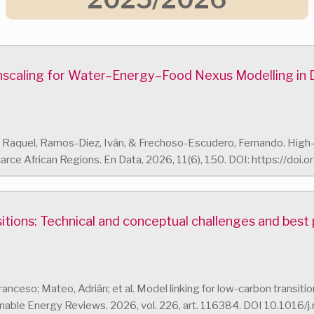
nscaling for Water–Energy–Food Nexus Modelling in 
, Raquel, Ramos-Diez, Iván, & Frechoso-Escudero, Fernando. Hig
rce African Regions. En Data, 2026, 11(6), 150. DOI: https://do
sitions: Technical and conceptual challenges and best
Franceso; Mateo, Adrián; et al. Model linking for low-carbon transit
nable Energy Reviews. 2026, vol. 226, art. 116384. DOI 10.1016/j