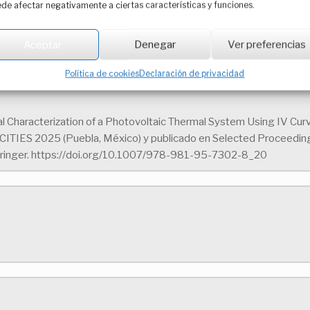
de afectar negativamente a ciertas características y funciones.
Aceptar
Denegar
Ver preferencias
 Characterization of a Photovoltaic ThermalSystem Us
Política de cookies
Declaración de privacidad
ical Characterization of a Photovoltaic Thermal System Using IV Cur
-CITIES 2025 (Puebla, México) y publicado en Selected Proceedin
Springer. https://doi.org/10.1007/978-981-95-7302-8_20