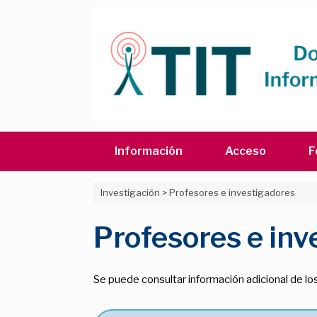
Saltar
al
contenido
Información
Acceso
F
Investigación
>
Profesores e investigadores
Profesores e inv
Se puede consultar información adicional de lo