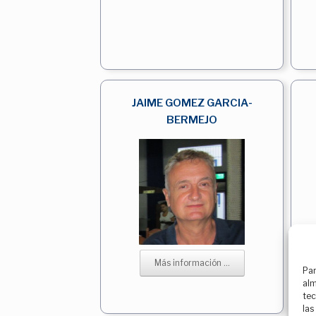
JAIME GOMEZ GARCIA-
BERMEJO
Más información ...
Par
alm
tec
las