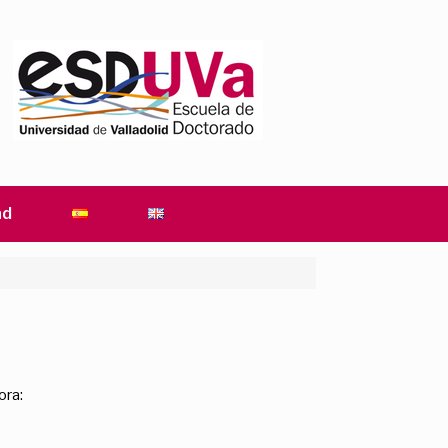
ad
ora: