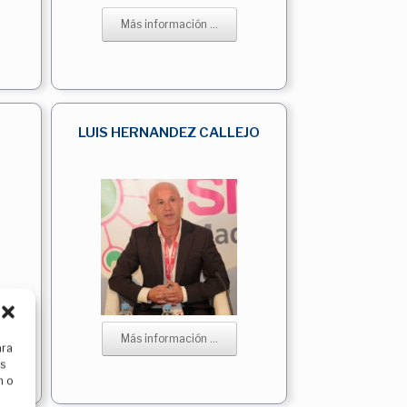
Más información ...
LUIS HERNANDEZ CALLEJO
Más información ...
ara
as
n o