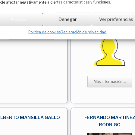
de afectar negativamente a ciertas características y funciones.
SEGISMUNDO SAMUEL
ADOLFO LOPEZ PARED
Aceptar
Denegar
Ver preferencias
IZQUIERDO MILLAN
Política de cookies
Declaración de privacidad
Más información ...
Más información ...
LBERTO MANSILLA GALLO
FERNANDO MARTINE
RODRIGO