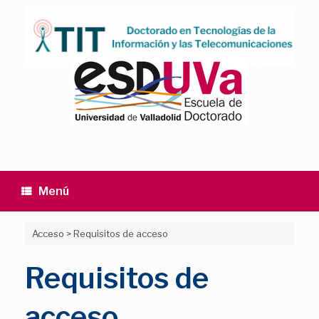
Saltar
al
contenido
Menú
Acceso
>
Requisitos de acceso
Requisitos de
acceso