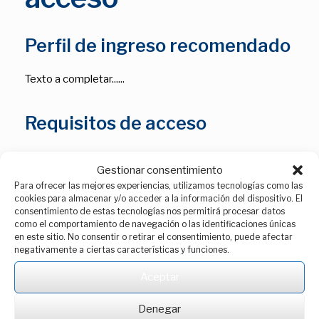
Perfil de ingreso recomendado
Texto a completar......
Requisitos de acceso
Los requisitos de acceso a los estudios de doctorado
Gestionar consentimiento
están establecidos en el
artículo 6 del Real
Para ofrecer las mejores experiencias, utilizamos tecnologías como las
Decreto 99/2011, de 28 de enero
, por el que se
cookies para almacenar y/o acceder a la información del dispositivo. El
regulan las enseñanzas oficiales de doctorado,
consentimiento de estas tecnologías nos permitirá procesar datos
como el comportamiento de navegación o las identificaciones únicas
modificado por el Real Decreto 576/2023, de 4 de
en este sitio. No consentir o retirar el consentimiento, puede afectar
julio
.
negativamente a ciertas características y funciones.
También puedes
consultar
los citados requisitos en la
Aceptar
página web de la Escuela de Doctorado de la UVa:
Denegar
https://esduva.uva.es/doctorandos/acceso-admision-