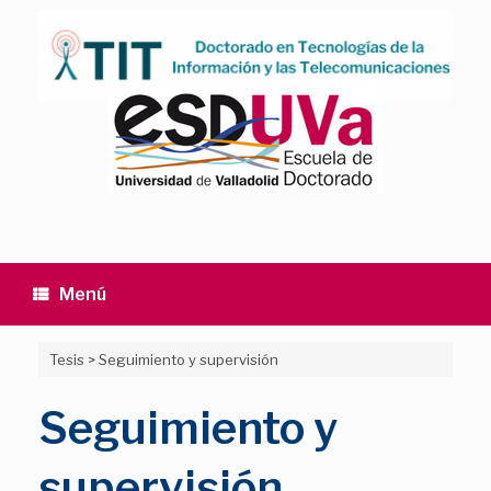
Saltar
al
contenido
Menú
Tesis
>
Seguimiento y supervisión
Seguimiento y
supervisión