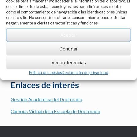
cookies para almacenar y/o acceder a la información del dispositivo. El
consentimiento de estas tecnologías nos permitirá procesar datos
UVa
como el comportamiento de navegación o las identificaciones únicas
en este sitio. No consentir o retirar el consentimiento, puede afectar
negativamente a ciertas características y funciones.
También puedes registrar tus sugerencias y/o quejas a
través de la Sede Electrónica de la Universidad de
Aceptar
Valladolid
Denegar
Registro de Sugerencias y Quejas en la Sede
Electrónica UVa
Ver preferencias
Política de cookies
Declaración de privacidad
Enlaces de interés
Gestión Académica del Doctorado
Campus Virtual de la Escuela de Doctorado