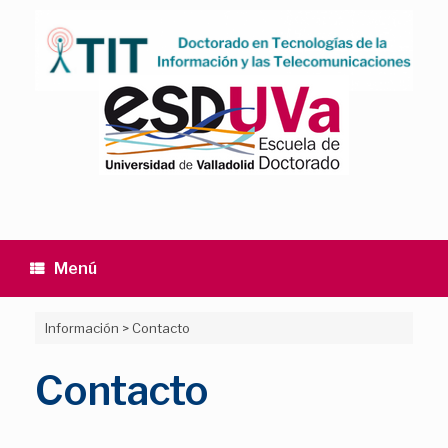
Saltar
al
contenido
Menú
Información
>
Contacto
Contacto