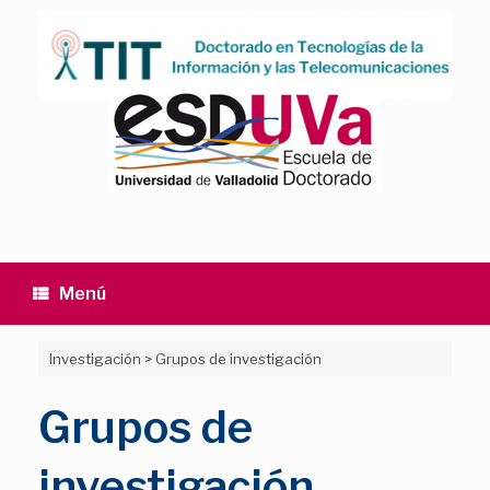
Saltar
al
contenido
Menú
Investigación
>
Grupos de investigación
Grupos de
investigación