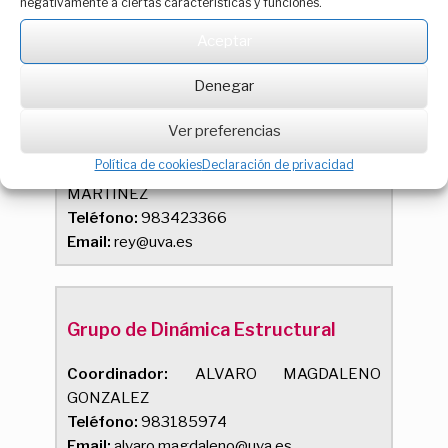
negativamente a ciertas características y funciones.
Teléfono:
983184544
Email:
ffrechoso@uva.es
Aceptar
Denegar
Gir de Termotecnia
Ver preferencias
Política de cookies
Declaración de privacidad
Coordinador:
FRANCISCO JAVIER REY
MARTINEZ
Teléfono:
983423366
Email:
rey@uva.es
Grupo de Dinámica Estructural
Coordinador:
ALVARO MAGDALENO
GONZALEZ
Teléfono:
983185974
Email:
alvaro.magdaleno@uva.es