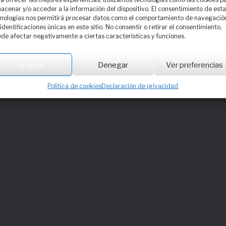
acenar y/o acceder a la información del dispositivo. El consentimiento de est
nologías nos permitirá procesar datos como el comportamiento de navegació
 identificaciones únicas en este sitio. No consentir o retirar el consentimiento,
de afectar negativamente a ciertas características y funciones.
Qs
Actividades
Que
Aceptar
Denegar
Ver preferencias
formativas
guntas frecuentes sobre
Enví
udios de doctorado
suge
Lista de actividades
Política de cookies
Declaración de privacidad
formativas