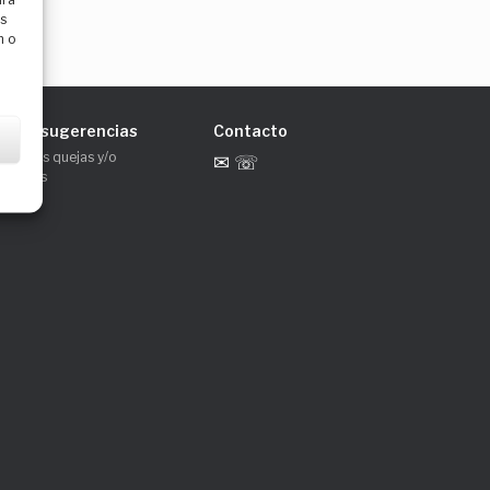
as
n o
jas y sugerencias
Contacto
anos tus quejas y/o
✉ ☏
rencias