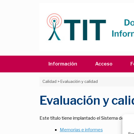
Saltar
al
contenido
Información
Acceso
F
Calidad
>
Evaluación y calidad
Evaluación y cal
Este título tiene implantado el Sistema de Garan
Memorias e informes
Par