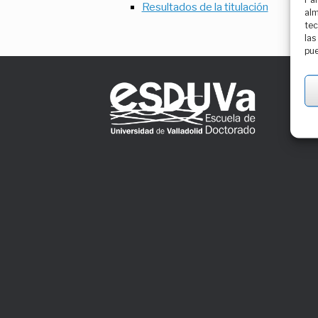
Resultados de la titulación
alm
tec
las
pue
FA
Pre
est